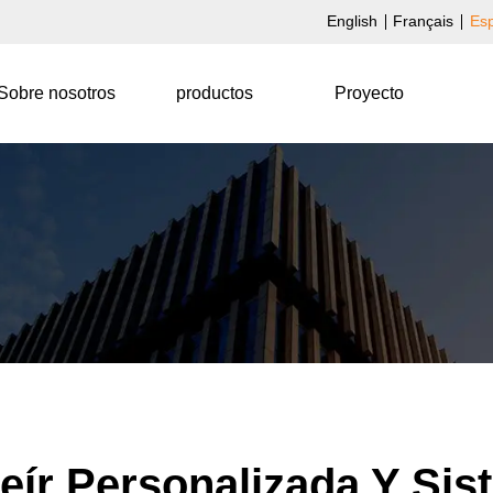
English
Français
Es
Sobre nosotros
productos
Proyecto
eír Personalizada Y Si