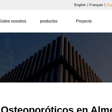
English
Français
Es
Sobre nosotros
productos
Proyecto
- Osteoporóticos en Al