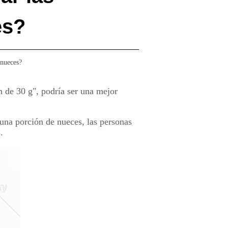
es?
 nueces?