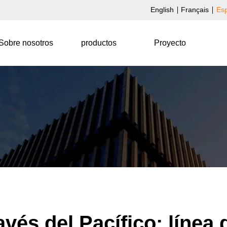
English
Français
Es
Sobre nosotros
productos
Proyecto
avés del Pacífico: línea