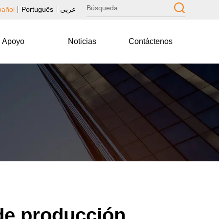
pañol
Português
عربي
Apoyo
Noticias
Contáctenos
 de producción